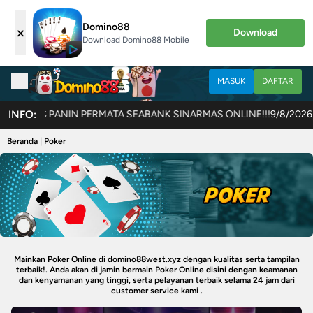
Domino88
×
Download
Download Domino88 Mobile
MASUK
DAFTAR
MEGA OCBC PANIN PERMATA SEABANK SINARMAS ONLINE!!!
INFO:
9/8/2026 -
Beranda | Poker
Mainkan Poker Online di domino88west.xyz dengan kualitas serta tampilan
terbaik!. Anda akan di jamin bermain Poker Online disini dengan keamanan
dan kenyamanan yang tinggi, serta pelayanan terbaik selama 24 jam dari
customer service kami .