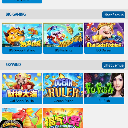
BIG GAMING
Lihat Semua
BG Xiyou Fishing
BG Fishing
BG Daisen
SKYWIND
Lihat Semua
Cai Shen Da Hai
Ocean Ruler
Fu Fish