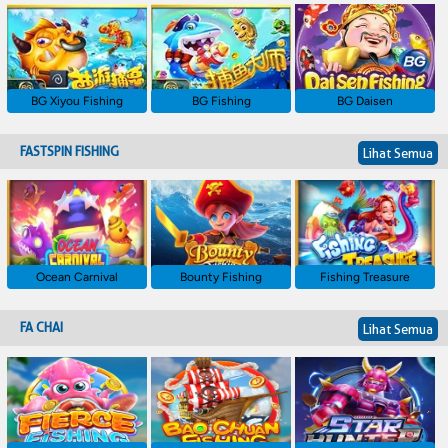
BG Xiyou Fishing
BG Fishing
BG Daisen
FASTSPIN FISHING
Lihat Semua
Ocean Carnival
Bounty Fishing
Fishing Treasure
FA CHAI
Lihat Semua