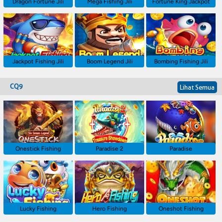
Dragon Fortune Jili
Mega Fishing Jili
Fortune King Jackpot
Jackpot Fishing Jili
Boom Legend Jili
Bombing Fishing Jili
CQ9
Lihat Semua
Onestick Fishing
Paradise 2
Paradise
Lucky Fishing
Hero Fishing
Oneshot Fishing