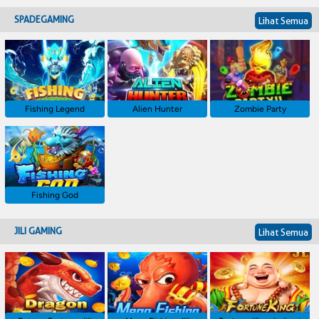
SPADEGAMING
Lihat Semua
Fishing Legend
Alien Hunter
Zombie Party
Fishing God
JILI GAMING
Lihat Semua