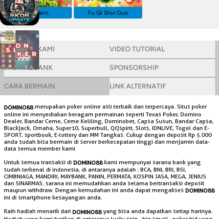
Fu Farm
Fu Qi Shui Guo
HUBUNGI KAMI
VIDEO TUTORIAL
JADWAL BANK
SPONSORSHIP
CARA BERMAIN
LINK ALTERNATIF
merupakan poker online asli terbaik dan terpercaya. Situs poker
DOMINO88
online ini menyediakan beragam permainan seperti Texas Poker, Domino
Dealer, Bandar Ceme, Ceme Keliling, Dominobet, Capsa Susun, Bandar Capsa,
Blackjack, Omaha, Super10, Superbull, QQspirit, Slots, IDNLIVE, Togel dan E-
SPORT, sportbook, E-lottery dan MM Tangkas. Cukup dengan deposit Rp 5.000
anda sudah bisa bermain di server berkecepatan tinggi dan menjamin data-
data semua member kami
Untuk semua transaksi di
kami mempunyai sarana bank yang
DOMINO88
sudah terkenal di indonesia, di antaranya adalah : BCA, BNI, BRI, BSI,
CIMBNIAGA, MANDIRI, MAYBANK, PANIN, PERMATA, KOSPIN JASA, MEGA, JENIUS
dan SINARMAS. sarana ini memudahkan anda selama bertransaksi deposit
maupun withdraw. Dengan kemudahan ini anda dapat mengakses
DOMINO88
ini di smartphone kesayangan anda.
Raih hadiah menarik dari
yang bisa anda dapatkan setiap harinya.
DOMINO88
Hadiah yang kami berikan di antaranya lucky spin , big small , poker bid yang